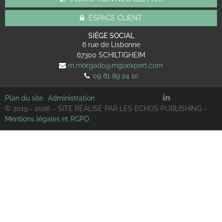
ESPACE CLIENT
SIÈGE SOCIAL
6 rue de Lisbonne
67300
SCHILTIGHEIM
m.morgado@mgoexpert.com
09 81 89 24 10
Plan du site
Administration
© 2019 - 2026
SITE RÉALISÉ PAR LES ECHOS PUBLISHING
Mentions légales et RGPD
Panneau de gestion des cookies