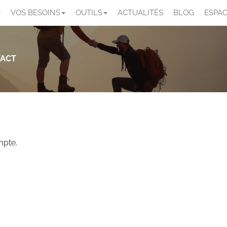
VOS BESOINS
OUTILS
ACTUALITÉS
BLOG
ESPAC
TACT
mpte.